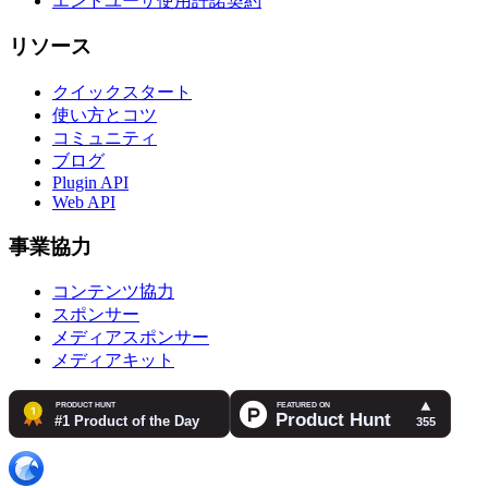
エンドユーザ使用許諾契約
リソース
クイックスタート
使い方とコツ
コミュニティ
ブログ
Plugin API
Web API
事業協力
コンテンツ協力
スポンサー
メディアスポンサー
メディアキット