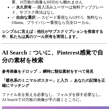
要。10万枚の画像もHDDから離れません
✅
永久所有
— 購入済みユーザーは無料アップグレー
ド。サブスク商法はなし
✅
自由な選択
— スピード重視ならGPT-5。無料なら
Ollama。プライバシー重視なら完全ローカル。
シンプルに言えば：他社がサブスクリプションを推進する
中、私たちは真のツール所有を実現します。
AI Search：ついに、Pinterest感覚で自
分の素材を検索
参考画像をドロップ → 瞬時に類似素材をすべて発見
「暖色系のミニマルポスター」と入力 → あなたの記憶を正
確にマッチング
ファイル名を覚える必要なし、フォルダを探す必要なし。
AI Searchで10万枚の画像が手の届くところに。