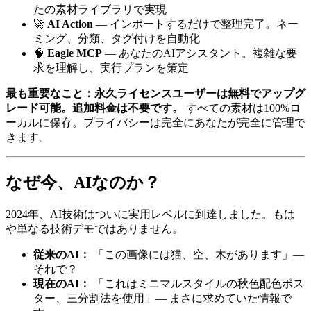
たの素材ライブラリで実現
🚀
AI Action
— インポートするだけで整理完了。ネー
ミング、分類、タグ付けを自動化
🧠
Eagle MCP
— あなたのAIアシスタント。複雑な要
求を理解し、実行プランを策定
最も重要なこと：永久ライセンスユーザーは無料でアップグ
レード可能。追加料金は不要です。
すべての素材は100%ロ
ーカルに保存。プライバシーは完全にあなたが完全に管理で
きます。
なぜ今、AIなのか？
2024年、AI技術はついに実用レベルに到達しました。もは
や単なる技術デモではありません。
従来のAI：
「この画像には猫、空、木があります」—
それで？
現在のAI：
「これはミニマルスタイルの秋色配色ポス
ター、三分割法を使用」— まさに求めていた情報で