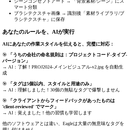
シーンコンセプトアート → 「背景素材/シーン」にス
マート分類
ブラシテクスチャ画像 → 識別後「素材ライブラリ/ブ
ラシテクスチャ」に保存
あなたのルールを、AIが実行
AIにあなたの作業スタイルを伝えると、完璧に対応：
🎯
「うちの会社の命名規則は：プロジェクトコード-タイプ-
バージョン」
→ AI：了解！PROJ2024-メインビジュアル-v2.jpg を自動生
成
🎯
「タグは5個以内、スタイルと用途のみ」
→ AI：理解しました！30個の無駄なタグで爆撃しません
🎯
「クライアントからフィードバックがあったものは
'client-reviewed' でマーク」
→ AI：覚えました！他の習慣も学習します
他のソフトウェアとは違い、Eagleは大量の無意味なタグを
押し付けません。