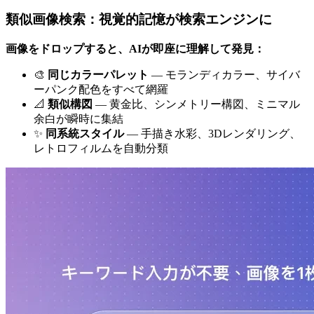
類似画像検索：視覚的記憶が検索エンジンに
画像をドロップすると、AIが即座に理解して発見：
🎨
同じカラーパレット
— モランディカラー、サイバ
ーパンク配色をすべて網羅
📐
類似構図
— 黄金比、シンメトリー構図、ミニマル
余白が瞬時に集結
✨
同系統スタイル
— 手描き水彩、3Dレンダリング、
レトロフィルムを自動分類