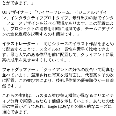
とができます。」
UI デザイナー
：「ワイヤーフレーム、ビジュアルデザイ
ン、インタラクティブプロトタイプ、最終出力の順でインタ
ーフェースデザインを並べる習慣があります。この配置によ
り、プロジェクトの進捗を明確に追跡でき、チームにデザイ
ンの進化過程を説明するのも簡単です。」
イラストレーター
：「同じシリーズのイラスト作品をまとめ
て配置することで、スタイルの一貫性を素早く比較できま
す。最も人気のある作品を前に配置して、クライアントに最
高の成果を見せやすくしています。」
フォトグラファー
：「クライアントの好みの度合いで写真を
並べています。選定された写真を最前面に、代替案をその次
に配置。この並び方により、後処理作業の優先順位が一目瞭
然です。」
これらの実例は、カスタム並び替え機能が異なるクリエイテ
ィブ分野で実際にもたらす価値を示しています。あなたの仕
事の性質がどうであれ、Eagle はあなたの個人的なニーズに
適応できます。