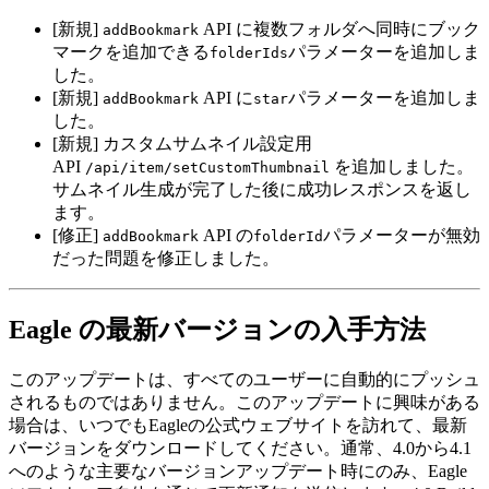
[新規]
API に複数フォルダへ同時にブック
addBookmark
マークを追加できる
パラメーターを追加しま
folderIds
した。
[新規]
API に
パラメーターを追加しま
addBookmark
star
した。
[新規] カスタムサムネイル設定用
API
を追加しました。
/api/item/setCustomThumbnail
サムネイル生成が完了した後に成功レスポンスを返し
ます。
[修正]
API の
パラメーターが無効
addBookmark
folderId
だった問題を修正しました。
Eagle の最新バージョンの入手方法
このアップデートは、すべてのユーザーに自動的にプッシュ
されるものではありません。このアップデートに興味がある
場合は、いつでもEagleの公式ウェブサイトを訪れて、最新
バージョンをダウンロードしてください。通常、4.0から4.1
へのような主要なバージョンアップデート時にのみ、Eagle