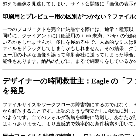
超える画像を見逃してしまい、サイト公開後に「画像の表示
印刷用とプレビュー用の区別がつかない？ファイル
一つのプロジェクトを完全に納品する際には、通常
種類以
2
同時に、クライアントには確認用の
未満、
の低解
1 MB
72dpi
いるかもしれませんが、多忙を極める中で、人為的なミスは避
ァイルをドラッグしてしまうかもしれません。その結果、ク
ュー用の小さな画像を誤って印刷会社に送ってしまった場合
能性もあります。納品のたびに、まるで綱渡りをしているか
デザイナーの時間救世主：Eagle の
を発見
ファイルサイズをワークフローの障害物にするのではなく、そ
から解放することです。上記のような苛立たしい状況に対し、E
のようです。全てのフォルダ階層を瞬時に透過し、あなたが
はもうありません。より直感的で効率的な条件検索を用いて