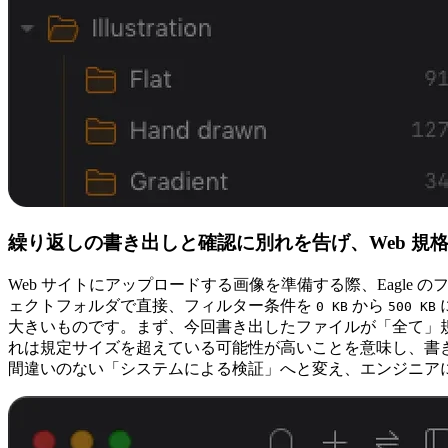
繰り返しの書き出しと確認に別れを告げ、Web 規
Web サイトにアップロードする画像を準備する際、Eagle
ェクトフォルダで直接、フィルター条件を
から
0 KB
500 KB
大きいものです。まず、今回書き出したファイルが「全て」
れは規定サイズを超えている可能性が高いことを意味し、書
間違いのない「システムによる検証」へと変え、エンジニア