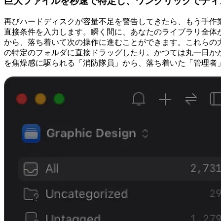
巨大ファイルを秒速で特定し、ワンクリックでディ
再びハードディスクが容量不足を警告してきたら、もう手作業
直接条件を入力します。瞬く間に、あなたのライブラリ全体
から、落ち着いて次の操作に進むことができます。これらの
の特定のフォルダに直接ドラッグしたり。かつては丸一日か
を焦燥感に駆られる「消防隊員」から、落ち着いた「管理者