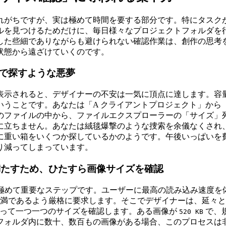
れがちですが、実は極めて時間を要する部分です。特にタスク
ルを見つけるためだけに、毎日様々なプロジェクトフォルダを
した些細でありながらも避けられない確認作業は、創作の思考
状態から遠ざけていくのです。
で探すような悪夢
表示されると、デザイナーの不安は一気に頂点に達します。容
うことです。あなたは「A クライアントプロジェクト」から
のファイルの中から、ファイルエクスプローラーの「サイズ」
に立ちません。あなたは絨毯爆撃のような捜索を余儀なくされ
重い箱をいくつか探しているかのようです。午後いっぱいを費
り減ってしまっています。
満たすため、ひたすら画像サイズを確認
は極めて重要なステップです。ユーザーに最高の読み込み速度
満であるよう厳格に要求します。そこでデザイナーは、延々と続
ォルダに戻って一つ一つのサイズを確認します。ある画像が
で、
520 KB
フォルダ内に数十、数百もの画像がある場合、このプロセスは