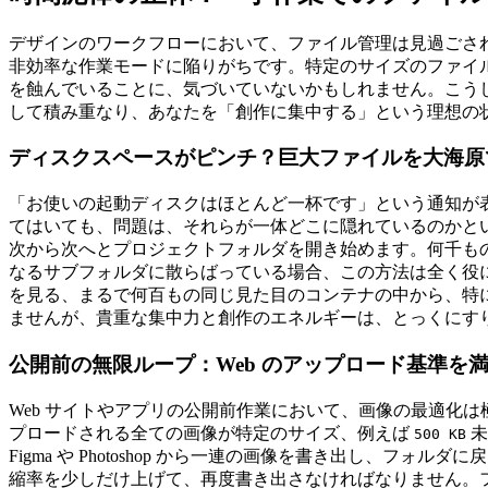
デザインのワークフローにおいて、ファイル管理は見過ごさ
非効率な作業モードに陥りがちです。特定のサイズのファイ
を蝕んでいることに、気づいていないかもしれません。こう
して積み重なり、あなたを「創作に集中する」という理想の
ディスクスペースがピンチ？巨大ファイルを大海原
「お使いの起動ディスクはほとんど一杯です」という通知が
てはいても、問題は、それらが一体どこに隠れているのかとい
次から次へとプロジェクトフォルダを開き始めます。何千も
なるサブフォルダに散らばっている場合、この方法は全く役
を見る、まるで何百もの同じ見た目のコンテナの中から、特に
ませんが、貴重な集中力と創作のエネルギーは、とっくにす
公開前の無限ループ：Web のアップロード基準を
Web サイトやアプリの公開前作業において、画像の最適化
プロードされる全ての画像が特定のサイズ、例えば
未
500 KB
Figma や Photoshop から一連の画像を書き出し、フ
縮率を少しだけ上げて、再度書き出さなければなりません。