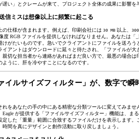
が遅い」とクレームが来て、プロジェクト全体の成果に影響を
送信ミスは想像以上に頻繁に起こる
上の仕様が含まれます。例えば、印刷会社には
以上、
30 MB
300
像度 RGB ファイルを提供しなければなりません。あなたは「_P
けがたいものです。急いでクライアントにファイルを送ろうとす
ライアントはダウンロードに延々と待たされ、「ファイルが大
、親切な担当者から連絡があればまだ良い方で、最悪の場合は
のように、肝を冷やすことになるのです。
「ファイルサイズフィルター」が、数字で
れをあなたの手の中にある精密な分類ツールに変えてみませんか
agle が提供する「ファイルサイズフィルター」機能は、まる
設定した「重量」範囲に合致するファイルだけを表示します。
、時間を真にデザインと創作活動に取り戻しましょう。