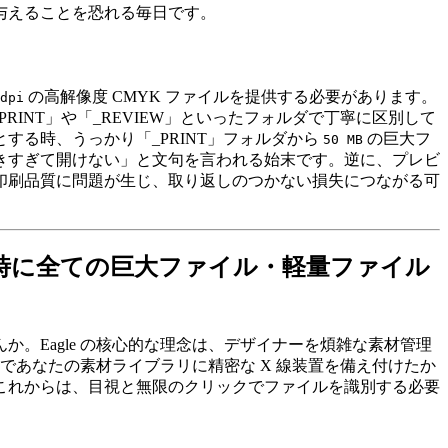
与えることを恐れる毎日です。
の高解像度 CMYK ファイルを提供する必要があります。
dpi
RINT」や「_REVIEW」といったフォルダで丁寧に区別して
る時、うっかり「_PRINT」フォルダから
の巨大フ
50 MB
きすぎて開けない」と文句を言われる始末です。逆に、プレビ
印刷品質に問題が生じ、取り返しのつかない損失につながる可
瞬時に全ての巨大ファイル・軽量ファイル
。Eagle の核心的な理念は、デザイナーを煩雑な素材管理
であなたの素材ライブラリに精密な X 線装置を備え付けたか
これからは、目視と無限のクリックでファイルを識別する必要