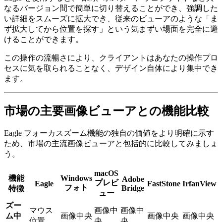
なるバージョン間で簡単に切り替えることができ、強調した
い詳細をスムーズに拡大でき、従来のビューアのような「ま
ず拡大してから位置を探す」という気まずい場面を完全に避
けることができます。
この操作の流暢さにより、クライアントはあなたの操作プロ
セスに気を取られることなく、デザイン自体により集中でき
ます。
市場の主要画像ビューアとの機能比較
Eagle フォーカスズーム機能の独自の価値をより明確に示す
ため、市場の主流画像ビューアと包括的に比較してみましょ
う。
macOS
機能
Windows
Adobe
プレビ
Eagle
FastStone
IrfanView
フォト
Bridge
特徴
ュー
ズー
マウス
画像中
画像中
ム中
画像中央
画像中央
画像中央
位置
央
央