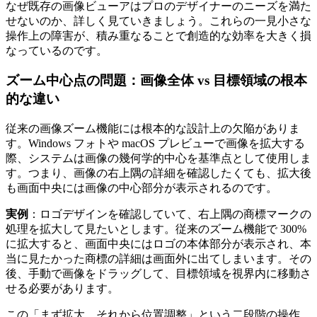
なぜ既存の画像ビューアはプロのデザイナーのニーズを満た
せないのか、詳しく見ていきましょう。これらの一見小さな
操作上の障害が、積み重なることで創造的な効率を大きく損
なっているのです。
ズーム中心点の問題：画像全体 vs 目標領域の根本
的な違い
従来の画像ズーム機能には根本的な設計上の欠陥がありま
す。Windows フォトや macOS プレビューで画像を拡大する
際、システムは画像の幾何学的中心を基準点として使用しま
す。つまり、画像の右上隅の詳細を確認したくても、拡大後
も画面中央には画像の中心部分が表示されるのです。
実例
：ロゴデザインを確認していて、右上隅の商標マークの
処理を拡大して見たいとします。従来のズーム機能で 300%
に拡大すると、画面中央にはロゴの本体部分が表示され、本
当に見たかった商標の詳細は画面外に出てしまいます。その
後、手動で画像をドラッグして、目標領域を視界内に移動さ
せる必要があります。
この「まず拡大、それから位置調整」という二段階の操作