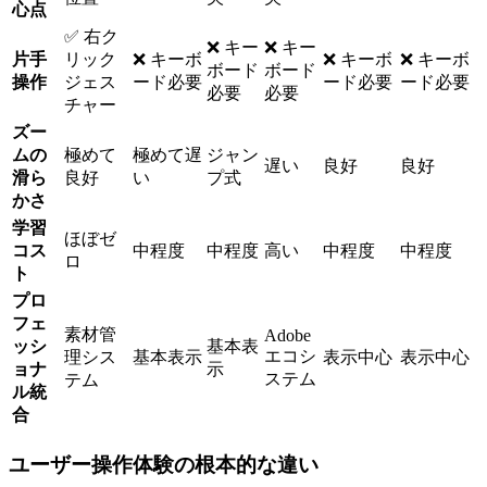
心点
✅ 右ク
❌ キー
❌ キー
片手
リック
❌ キーボ
❌ キーボ
❌ キーボ
ボード
ボード
操作
ジェス
ード必要
ード必要
ード必要
必要
必要
チャー
ズー
ムの
極めて
極めて遅
ジャン
遅い
良好
良好
滑ら
良好
い
プ式
かさ
学習
ほぼゼ
コス
中程度
中程度
高い
中程度
中程度
ロ
ト
プロ
フェ
素材管
Adobe
ッシ
基本表
エコシ
理シス
基本表示
表示中心
表示中心
ョナ
示
ステム
テム
ル統
合
ユーザー操作体験の根本的な違い