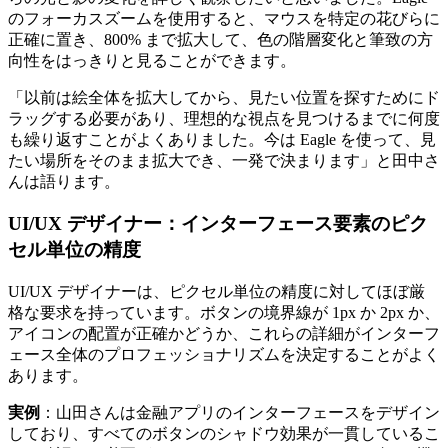
のフォーカスズームを使用すると、マウスを特定の花びらに
正確に置き、800% まで拡大して、色の階層変化と筆致の方
向性をはっきりと見ることができます。
「以前は絵全体を拡大してから、見たい位置を探すためにド
ラッグする必要があり、理想的な視点を見つけるまでに何度
も繰り返すことがよくありました。今は Eagle を使って、見
たい場所をそのまま拡大でき、一発で決まります」と田中さ
んは語ります。
UI/UX デザイナー：インターフェース要素のピク
セル単位の精度
UI/UX デザイナーは、ピクセル単位の精度に対してほぼ厳
格な要求を持っています。ボタンの境界線が 1px か 2px か、
アイコンの配置が正確かどうか、これらの詳細がインターフ
ェース全体のプロフェッショナリズムを決定することがよく
あります。
実例
：山田さんは金融アプリのインターフェースをデザイン
しており、すべてのボタンのシャドウ効果が一貫しているこ