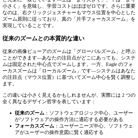
小さく」を意味し、学習コストはほぼゼロです。さらに重要
なのは、右クリックジェスチャーもマウス位置を中心とした
ズーム原則に従っており、真の「片手フォーカスズーム」を
実現していることです。
従来のズームとの本質的な違い
従来の画像ビューアのズームは「グローバルズーム」と呼ぶ
ことができます—あなたの注目点がどこにあっても、システ
ムは固定された中心点でズームします。一方、Eagle のフォ
ーカスズームは「ローカルズーム」です—システムはあなた
の注目点（マウス位置）に基づいてズーム中心を賢く調整し
ます。
この違いは小さく見えるかもしれませんが、実際には 2 つの
全く異なるデザイン哲学を表しています：
従来のズーム
：ソフトウェアロジック中心、ユーザー
がソフトウェアの操作方法に適応する必要がある
フォーカスズーム
：ユーザーニーズ中心、ソフトウェ
アがユーザーの操作意図に賢く適応する