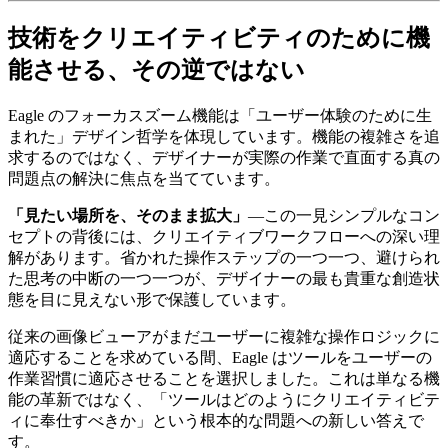
技術をクリエイティビティのために機
能させる、その逆ではない
Eagle のフォーカスズーム機能は「ユーザー体験のために生
まれた」デザイン哲学を体現しています。機能の複雑さを追
求するのではなく、デザイナーが実際の作業で直面する真の
問題点の解決に焦点を当てています。
「見たい場所を、そのまま拡大」
—この一見シンプルなコン
セプトの背後には、クリエイティブワークフローへの深い理
解があります。省かれた操作ステップの一つ一つ、避けられ
た思考の中断の一つ一つが、デザイナーの最も貴重な創造状
態を目に見えない形で保護しています。
従来の画像ビューアがまだユーザーに複雑な操作ロジックに
適応することを求めている間、Eagle はツールをユーザーの
作業習慣に適応させることを選択しました。これは単なる機
能の革新ではなく、「ツールはどのようにクリエイティビテ
ィに奉仕すべきか」という根本的な問題への新しい答えで
す。