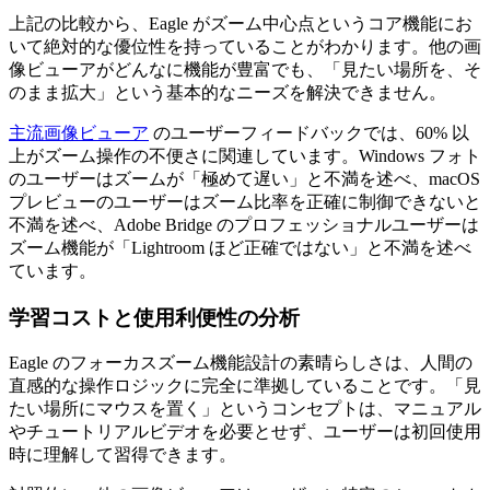
上記の比較から、Eagle がズーム中心点というコア機能にお
いて絶対的な優位性を持っていることがわかります。他の画
像ビューアがどんなに機能が豊富でも、「見たい場所を、そ
のまま拡大」という基本的なニーズを解決できません。
主流画像ビューア
のユーザーフィードバックでは、60% 以
上がズーム操作の不便さに関連しています。Windows フォト
のユーザーはズームが「極めて遅い」と不満を述べ、macOS
プレビューのユーザーはズーム比率を正確に制御できないと
不満を述べ、Adobe Bridge のプロフェッショナルユーザーは
ズーム機能が「Lightroom ほど正確ではない」と不満を述べ
ています。
学習コストと使用利便性の分析
Eagle のフォーカスズーム機能設計の素晴らしさは、人間の
直感的な操作ロジックに完全に準拠していることです。「見
たい場所にマウスを置く」というコンセプトは、マニュアル
やチュートリアルビデオを必要とせず、ユーザーは初回使用
時に理解して習得できます。