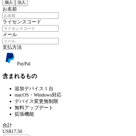
個人
法人
お名前
ライセンスコード
メール
支払方法
PayPal
含まれるもの
追加デバイス 1 台
macOS・Windows対応
デバイス変更無制限
無料アップデート
拡張機能
合計
US$
17.50