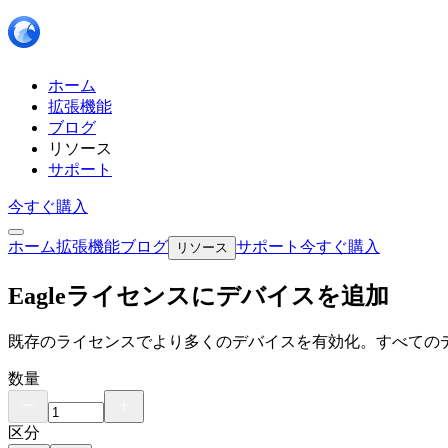
ホーム
拡張機能
ブログ
リソース
サポート
今すぐ購入
ホーム
拡張機能
ブログ
サポート
今すぐ購入
リソース
Eagleライセンスにデバイスを追加
既存のライセンスでより多くのデバイスを有効化。すべてのデバ
数量
区分