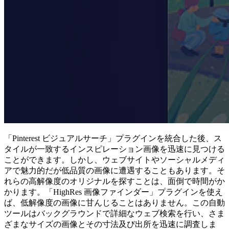
「Pinterest ビジュアルサーチ」プラグインを統合した後、ス
タイルが一致するインスピレーション画像を迅速に見つける
ことができます。しかし、ウェブサイトやソーシャルメディ
アで魅力的だが低品質の画像に遭遇することもあります。そ
れらの高解像度のオリジナルを探すことは、面倒で時間がか
かります。「HighRes 画像ファインダー」プラグインを使え
ば、低解像度の画像に甘んじることはありません。この自動
ツールはバックグラウンドで詳細なウェブ検索を行い、さま
ざまなサイズの画像とその寸法及び出所を迅速に調査しま