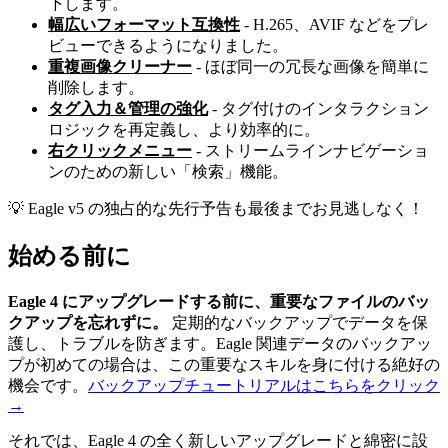
下します。
幅広いフォーマット互換性
- H.265、AVIF などをプレ
ビューできるようになりました。
重複画像クリーナー
- ほぼ同一の冗長な画像を簡単に
削除します。
タグ入力＆管理の強化
- タグ付けのインタラクション
ロジックを再定義し、より効率的に。
右クリックメニュー
- ストリームラインナビゲーショ
ンのための新しい「検索」機能。
💡 Eagle v5 の独占的な先行予告も最後までお見逃しなく！
始める前に
Eagle 4 にアップグレードする前に、重要なファイルのバッ
クアップを忘れずに。
定期的なバックアップでデータを保
護し、トラブルを防ぎます。Eagle 関連データのバックアッ
プが初めての場合は、この重要なスキルを身に付ける絶好の
機会です。
バックアップチュートリアルはこちらをクリック
→
それでは、Eagle 4 の全く新しいアップグレードと綿密に設