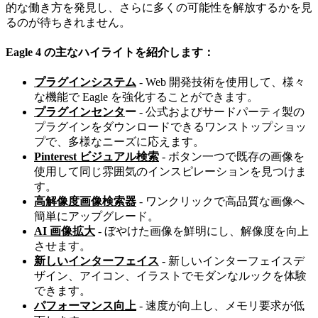
的な働き方を発見し、さらに多くの可能性を解放するかを見
るのが待ちきれません。
Eagle 4 の主なハイライトを紹介します：
プラグインシステム
- Web 開発技術を使用して、様々
な機能で Eagle を強化することができます。
プラグインセンタ
ー
- 公式およびサードパーティ製の
プラグインをダウンロードできるワンストップショッ
プで、多様なニーズに応えます。
Pinterest ビジュアル検索
- ボタン一つで既存の画像を
使用して同じ雰囲気のインスピレーションを見つけま
す。
高解像度画像検索器
- ワンクリックで高品質な画像へ
簡単にアップグレード。
AI 画像拡大
- ぼやけた画像を鮮明にし、解像度を向上
させます。
新しいインターフェイス
- 新しいインターフェイスデ
ザイン、アイコン、イラストでモダンなルックを体験
できます。
パフォーマンス向上
- 速度が向上し、メモリ要求が低