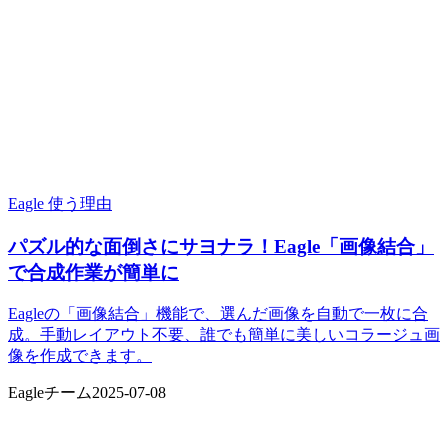
Eagle 使う理由
パズル的な面倒さにサヨナラ！Eagle「画像結合」
で合成作業が簡単に
Eagleの「画像結合」機能で、選んだ画像を自動で一枚に合
成。手動レイアウト不要、誰でも簡単に美しいコラージュ画
像を作成できます。
Eagleチーム
2025-07-08