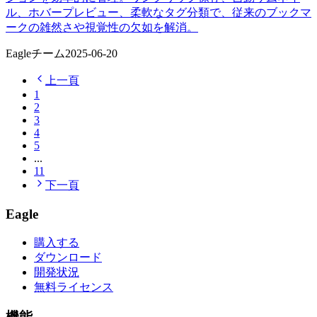
ル、ホバープレビュー、柔軟なタグ分類で、従来のブックマ
ークの雑然さや視覚性の欠如を解消。
Eagleチーム
2025-06-20
上一頁
1
2
3
4
5
...
11
下一頁
Eagle
購入する
ダウンロード
開発状況
無料ライセンス
機能