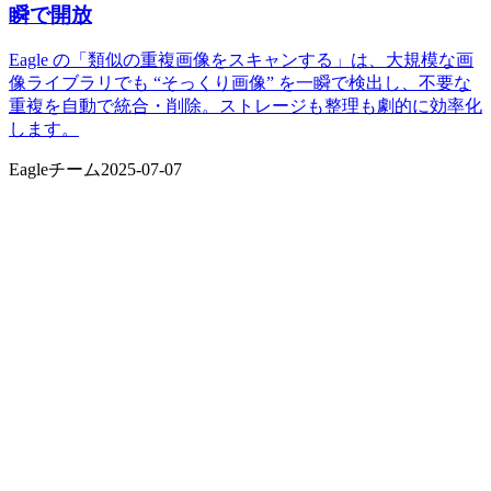
瞬で開放
Eagle の「類似の重複画像をスキャンする」は、大規模な画
像ライブラリでも “そっくり画像” を一瞬で検出し、不要な
重複を自動で統合・削除。ストレージも整理も劇的に効率化
します。
Eagleチーム
2025-07-07