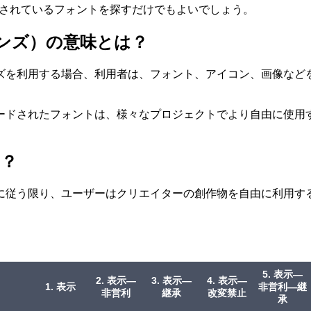
スされているフォントを探すだけでもよいでしょう。
ンズ）の意味とは？
ズを利用する場合、利用者は、フォント、アイコン、画像など
ードされたフォントは、様々なプロジェクトでより自由に使用
は？
に従う限り、ユーザーはクリエイターの創作物を自由に利用する
5. 表示—
2. 表示—
3. 表示—
4. 表示—
1. 表示
非営利—継
非営利
継承
改変禁止
承