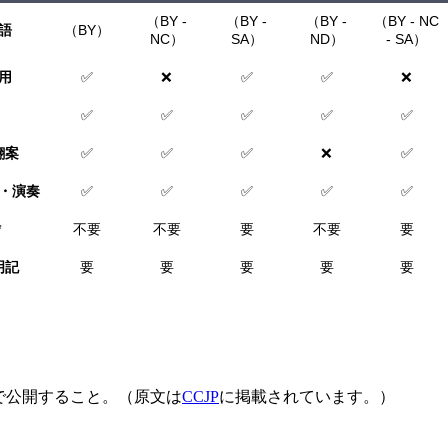
（BY -
（BY -
（BY -
（BY - NC
語
（BY）
NC）
SA）
ND）
- SA）
用
✅
❌
✅
✅
❌
✅
✅
✅
✅
✅
翻案
✅
✅
✅
❌
✅
・演奏
✅
✅
✅
✅
✅
*
不要
不要
要
不要
要
明記
要
要
要
要
要
で公開すること。（原文は
CCJP
に掲載されています。）