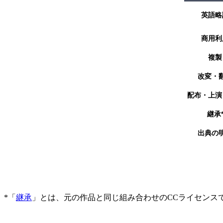
英語略
商用利
複製
改変・
配布・上演
継承
出典の
*「
継承
」とは、元の作品と同じ組み合わせのCCライセンス