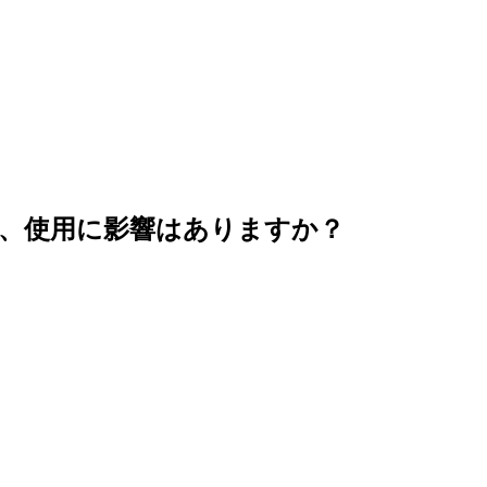
合、使用に影響はありますか？