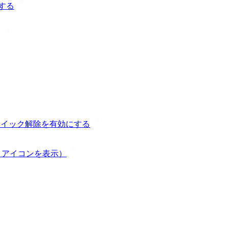
する
のクイック解除を有効にする
le アイコンを表示）