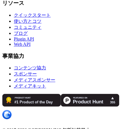
リソース
クイックスタート
使い方とコツ
コミュニティ
ブログ
Plugin API
Web API
事業協力
コンテンツ協力
スポンサー
メディアスポンサー
メディアキット