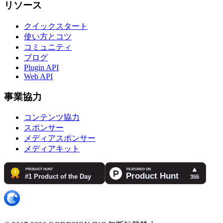
リソース
クイックスタート
使い方とコツ
コミュニティ
ブログ
Plugin API
Web API
事業協力
コンテンツ協力
スポンサー
メディアスポンサー
メディアキット