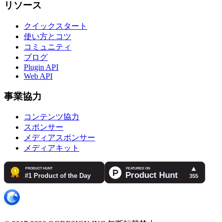
リソース
クイックスタート
使い方とコツ
コミュニティ
ブログ
Plugin API
Web API
事業協力
コンテンツ協力
スポンサー
メディアスポンサー
メディアキット