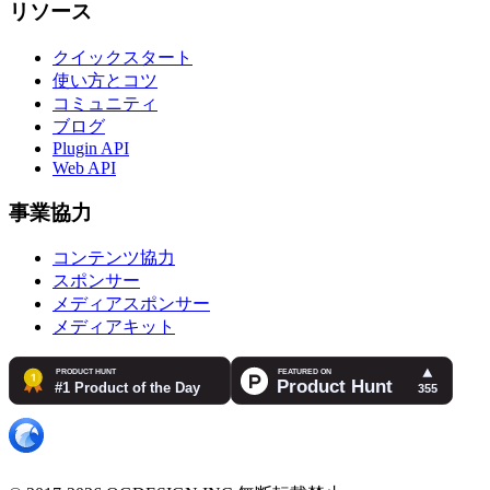
リソース
クイックスタート
使い方とコツ
コミュニティ
ブログ
Plugin API
Web API
事業協力
コンテンツ協力
スポンサー
メディアスポンサー
メディアキット