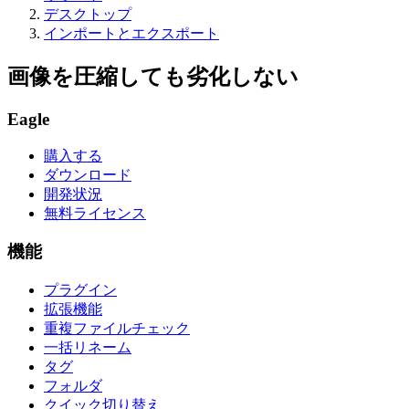
デスクトップ
インポートとエクスポート
画像を圧縮しても劣化しない
Eagle
購入する
ダウンロード
開発状況
無料ライセンス
機能
プラグイン
拡張機能
重複ファイルチェック
一括リネーム
タグ
フォルダ
クイック切り替え