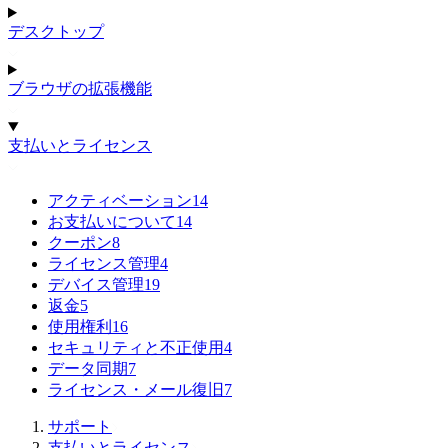
デスクトップ
ブラウザの拡張機能
支払いとライセンス
アクティベーション
14
お支払いについて
14
クーポン
8
ライセンス管理
4
デバイス管理
19
返金
5
使用権利
16
セキュリティと不正使用
4
データ同期
7
ライセンス・メール復旧
7
サポート
支払いとライセンス