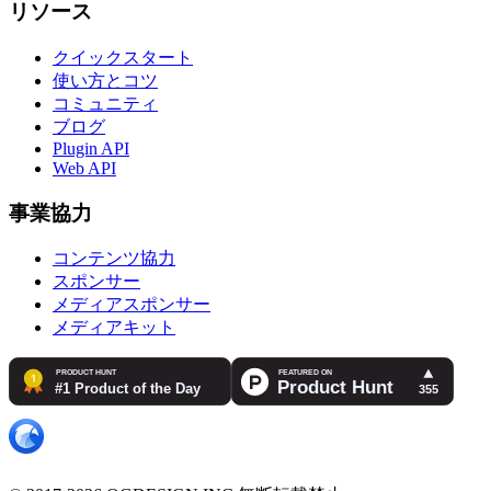
リソース
クイックスタート
使い方とコツ
コミュニティ
ブログ
Plugin API
Web API
事業協力
コンテンツ協力
スポンサー
メディアスポンサー
メディアキット