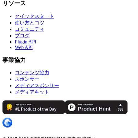
リソース
クイックスタート
使い方とコツ
コミュニティ
ブログ
Plugin API
Web API
事業協力
コンテンツ協力
スポンサー
メディアスポンサー
メディアキット