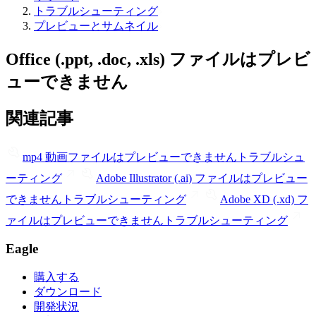
トラブルシューティング
プレビューとサムネイル
Office (.ppt, .doc, .xls) ファイルはプレビ
ューできません
関連記事
mp4 動画ファイルはプレビューできません
トラブルシュ
ーティング
Adobe Illustrator (.ai) ファイルはプレビュー
できません
トラブルシューティング
Adobe XD (.xd) フ
ァイルはプレビューできません
トラブルシューティング
Eagle
購入する
ダウンロード
開発状況