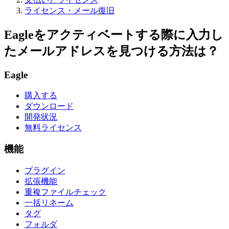
ライセンス・メール復旧
Eagleをアクティベートする際に入力し
たメールアドレスを見つける方法は？
Eagle
購入する
ダウンロード
開発状況
無料ライセンス
機能
プラグイン
拡張機能
重複ファイルチェック
一括リネーム
タグ
フォルダ