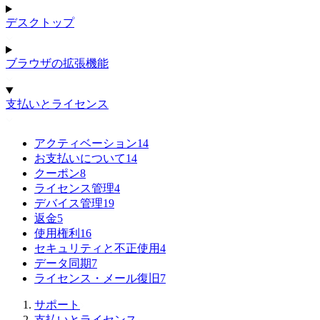
デスクトップ
ブラウザの拡張機能
支払いとライセンス
アクティベーション
14
お支払いについて
14
クーポン
8
ライセンス管理
4
デバイス管理
19
返金
5
使用権利
16
セキュリティと不正使用
4
データ同期
7
ライセンス・メール復旧
7
サポート
支払いとライセンス