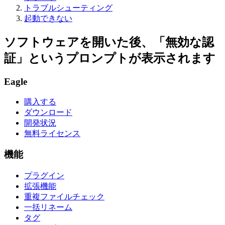
トラブルシューティング
起動できない
ソフトウェアを開いた後、「無効な認
証」というプロンプトが表示されます
Eagle
購入する
ダウンロード
開発状況
無料ライセンス
機能
プラグイン
拡張機能
重複ファイルチェック
一括リネーム
タグ