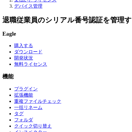
デバイス管理
退職従業員のシリアル番号認証を管理す
Eagle
購入する
ダウンロード
開発状況
無料ライセンス
機能
プラグイン
拡張機能
重複ファイルチェック
一括リネーム
タグ
フォルダ
クイック切り替え