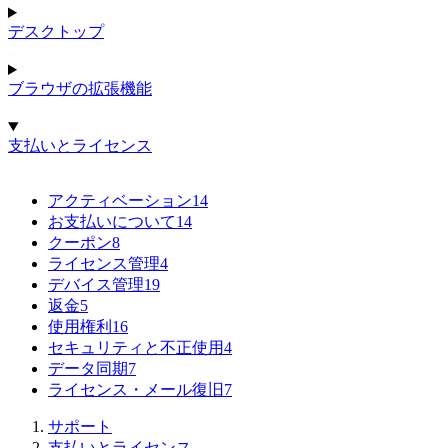
デスクトップ
ブラウザの拡張機能
支払いとライセンス
アクティベーション
14
お支払いについて
14
クーポン
8
ライセンス管理
4
デバイス管理
19
返金
5
使用権利
16
セキュリティと不正使用
4
データ同期
7
ライセンス・メール復旧
7
サポート
支払いとライセンス